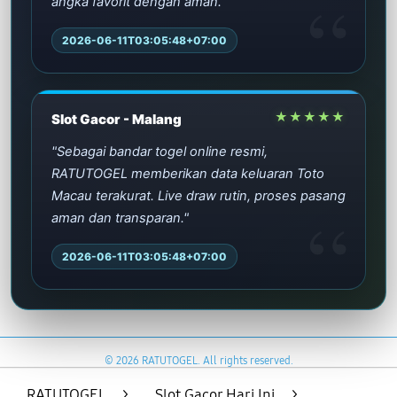
angka favorit dengan aman."
2026-06-11T03:05:48+07:00
★★★★★
Slot Gacor - Malang
"Sebagai bandar togel online resmi,
RATUTOGEL memberikan data keluaran Toto
Macau terakurat. Live draw rutin, proses pasang
aman dan transparan."
2026-06-11T03:05:48+07:00
© 2026 RATUTOGEL. All rights reserved.
RATUTOGEL
>
Slot Gacor Hari Ini
>