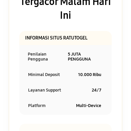
Tergacor Malam Hari
Ini
INFORMASI SITUS RATUTOGEL
Penilaian
5 JUTA
Pengguna
PENGGUNA
Minimal Deposit
10.000 Ribu
Layanan Support
24/7
Platform
Multi-Device