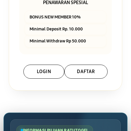
PENAWARAN SPESIAL
BONUS NEW MEMBER 10%
Minimal Deposit Rp. 10.000
Minimal Withdraw Rp 50.000
LOGIN
DAFTAR
Layer Popup Close
INFORMASI PILIHAN RATUTOGEL