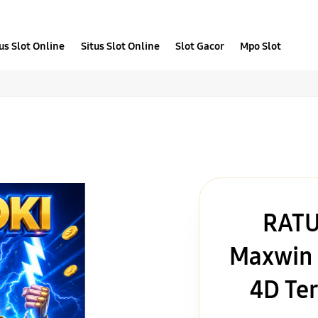
us Slot Online
Situs Slot Online
Slot Gacor
Mpo Slot
RATU
Maxwin 
4D Ter