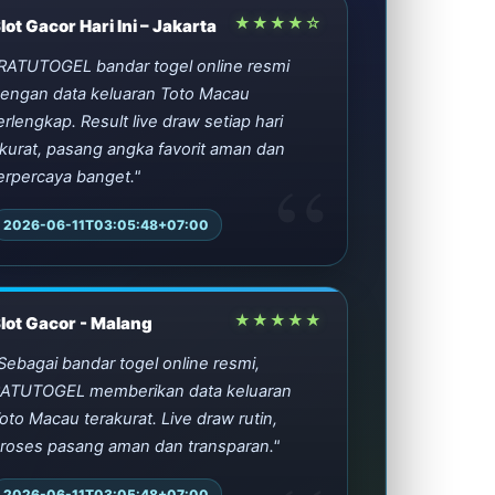
★★★★☆
lot Gacor Hari Ini – Jakarta
RATUTOGEL bandar togel online resmi
engan data keluaran Toto Macau
erlengkap. Result live draw setiap hari
kurat, pasang angka favorit aman dan
erpercaya banget."
2026-06-11T03:05:48+07:00
★★★★★
lot Gacor - Malang
Sebagai bandar togel online resmi,
ATUTOGEL memberikan data keluaran
oto Macau terakurat. Live draw rutin,
roses pasang aman dan transparan."
2026-06-11T03:05:48+07:00