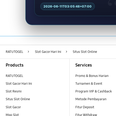
2026-06-11T03:05:48+07:00
RATUTOGEL
>
Slot Gacor Hari Ini
>
Situs Slot Online
Footer Navigation
Products
Services
RATUTOGEL
Promo & Bonus Harian
Slot Gacor Hari Ini
Turnamen & Event
Slot Resmi
Program VIP & Cashback
Situs Slot Online
Metode Pembayaran
Slot Gacor
Fitur Deposit
Mpo Slot
Fitur Withdraw