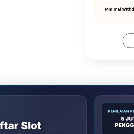
Minimal Withd
PENILAIAN 
5 JU
tar Slot
PENG