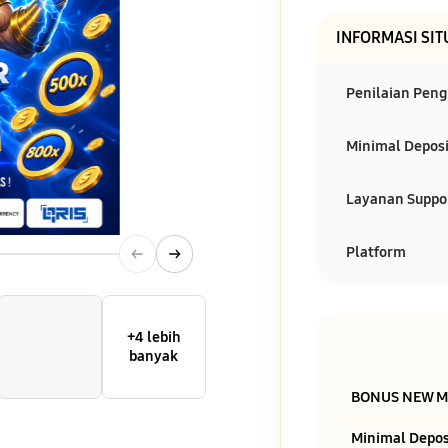
INFORMASI SIT
Penilaian Pen
Minimal Deposi
Layanan Suppo
Sebelumnya
Berikutnya
Platform
+4 lebih
banyak
BONUS NEW M
Minimal Depos