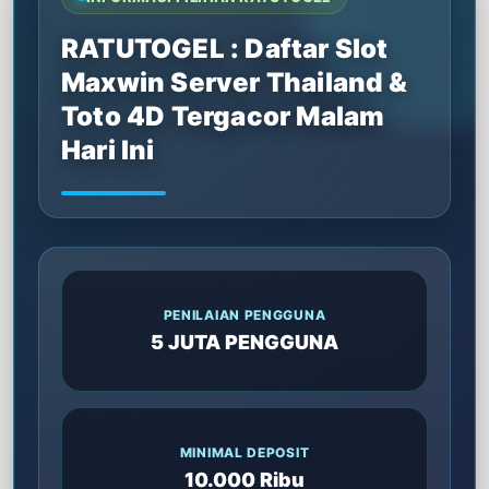
RATUTOGEL : Daftar Slot
Maxwin Server Thailand &
Toto 4D Tergacor Malam
Hari Ini
PENILAIAN PENGGUNA
5 JUTA PENGGUNA
MINIMAL DEPOSIT
10.000 Ribu