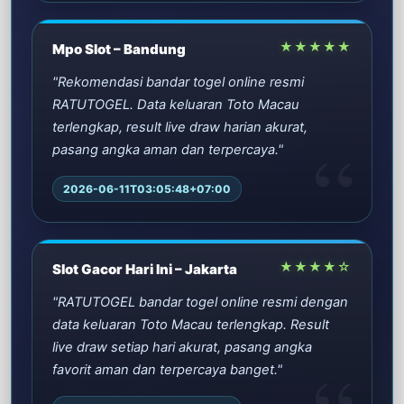
★★★★★
Mpo Slot – Bandung
"Rekomendasi bandar togel online resmi
RATUTOGEL. Data keluaran Toto Macau
terlengkap, result live draw harian akurat,
pasang angka aman dan terpercaya."
2026-06-11T03:05:48+07:00
★★★★☆
Slot Gacor Hari Ini – Jakarta
"RATUTOGEL bandar togel online resmi dengan
data keluaran Toto Macau terlengkap. Result
live draw setiap hari akurat, pasang angka
favorit aman dan terpercaya banget."