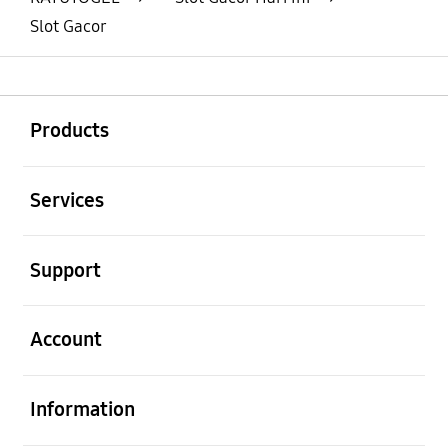
Slot Gacor
Buka
Footer Navigation
Products
Buka
Services
Buka
Support
Buka
Account
Buka
Information
Buka