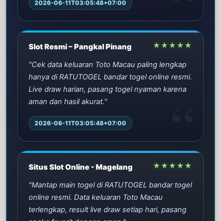
2026-06-11T03:05:48+07:00
★★★★★
Slot Resmi – Pangkal Pinang
"Cek data keluaran Toto Macau paling lengkap
hanya di RATUTOGEL bandar togel online resmi.
Live draw harian, pasang togel nyaman karena
aman dan hasil akurat."
2026-06-11T03:05:48+07:00
★★★★★
Situs Slot Online - Magelang
"Mantap main togel di RATUTOGEL bandar togel
online resmi. Data keluaran Toto Macau
terlengkap, result live draw setiap hari, pasang