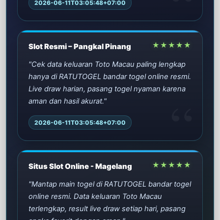
2026-06-11T03:05:48+07:00
★★★★★
Slot Resmi – Pangkal Pinang
"Cek data keluaran Toto Macau paling lengkap
hanya di RATUTOGEL bandar togel online resmi.
Live draw harian, pasang togel nyaman karena
aman dan hasil akurat."
2026-06-11T03:05:48+07:00
★★★★★
Situs Slot Online - Magelang
"Mantap main togel di RATUTOGEL bandar togel
online resmi. Data keluaran Toto Macau
terlengkap, result live draw setiap hari, pasang