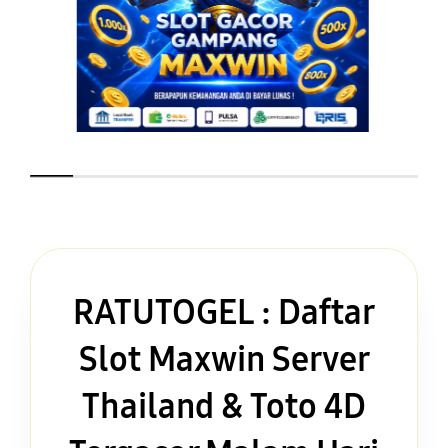
RATUTOGEL : Daftar
Slot Maxwin Server
Thailand & Toto 4D