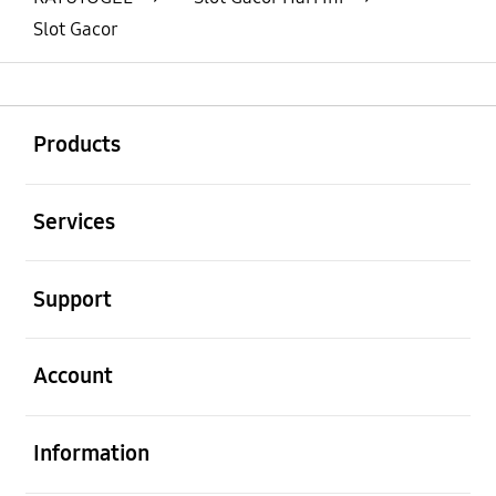
Slot Gacor
Buka
Footer Navigation
Products
Buka
Services
Buka
Support
Buka
Account
Buka
Information
Buka