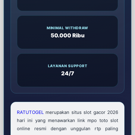
MINIMAL WITHDRAW
50.000 Ribu
LAYANAN SUPPORT
24/7
RATUTOGEL
merupakan situs slot gacor 2026
hari ini yang menawarkan link mpo toto slot
online resmi dengan unggulan rtp paling