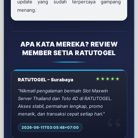
update yang sudah terpercaya gampang
menang.
APA KATA MEREKA? REVIEW
MEMBER SETIA RATUTOGEL
★★★★★
RATUTOGEL – Surabaya
"Nikmati pengalaman bermain Slot Maxwin
Server Thailand dan Toto 4D di RATUTOGEL.
Akses stabil, permainan lengkap, promo
menarik, dan transaksi cepat setiap hari."
2026-06-11T03:05:48+07:00