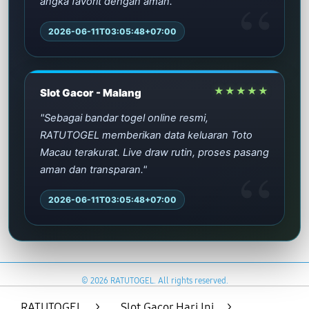
angka favorit dengan aman."
2026-06-11T03:05:48+07:00
★★★★★
Slot Gacor - Malang
"Sebagai bandar togel online resmi,
RATUTOGEL memberikan data keluaran Toto
Macau terakurat. Live draw rutin, proses pasang
aman dan transparan."
2026-06-11T03:05:48+07:00
© 2026 RATUTOGEL. All rights reserved.
RATUTOGEL
>
Slot Gacor Hari Ini
>