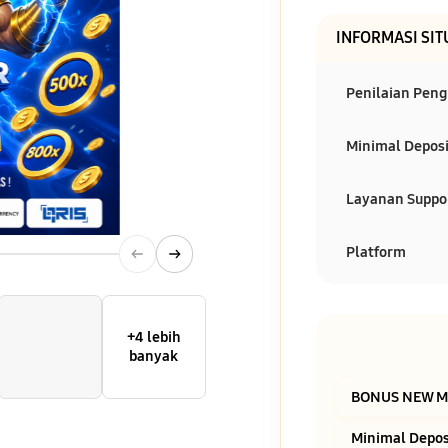
INFORMASI SIT
Penilaian Pen
Minimal Deposi
Layanan Suppo
Sebelumnya
Berikutnya
Platform
+4 lebih
banyak
BONUS NEW M
Minimal Depos