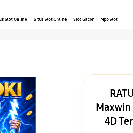
us Slot Online
Situs Slot Online
Slot Gacor
Mpo Slot
RATU
Maxwin 
4D Ter