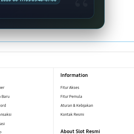
Information
ber
Fitur Akses
n Baru
Fitur Pemula
ord
Aturan & Kebijakan
ansaksi
Kontak Resmi
kasi
About Slot Resmi
P