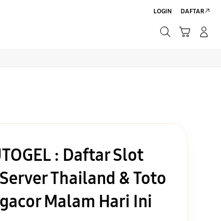
LOGIN
DAFTAR
Cari
Troli
Login/Sign-Up
Cari
TOGEL : Daftar Slot
Server Thailand & Toto
gacor Malam Hari Ini