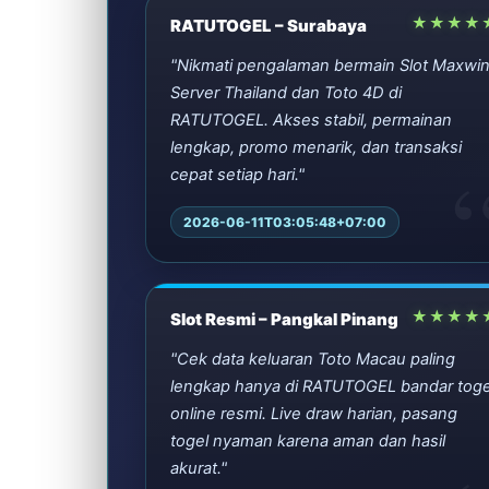
★★★★
RATUTOGEL – Surabaya
"Nikmati pengalaman bermain Slot Maxwi
Server Thailand dan Toto 4D di
RATUTOGEL. Akses stabil, permainan
lengkap, promo menarik, dan transaksi
cepat setiap hari."
2026-06-11T03:05:48+07:00
★★★★
Slot Resmi – Pangkal Pinang
"Cek data keluaran Toto Macau paling
lengkap hanya di RATUTOGEL bandar toge
online resmi. Live draw harian, pasang
togel nyaman karena aman dan hasil
akurat."