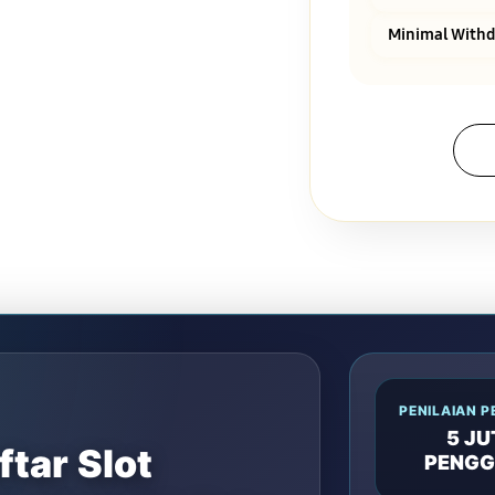
Minimal Withd
PENILAIAN 
5 JU
tar Slot
PENG