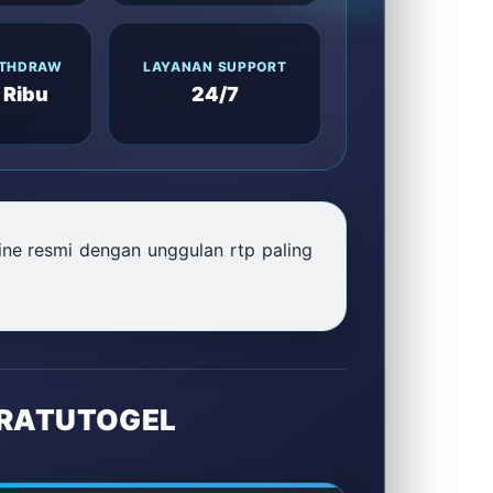
ITHDRAW
LAYANAN SUPPORT
 Ribu
24/7
ine resmi dengan unggulan rtp paling
 RATUTOGEL