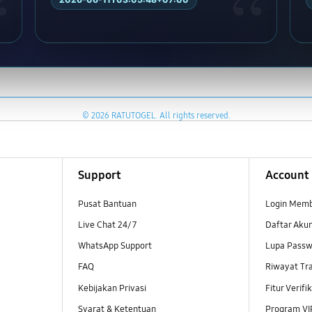
© 2026 RATUTOGEL. All rights reserved.
Support
Account
Pusat Bantuan
Login Mem
Live Chat 24/7
Daftar Aku
WhatsApp Support
Lupa Passw
FAQ
Riwayat Tr
Kebijakan Privasi
Fitur Verifi
Syarat & Ketentuan
Program VI