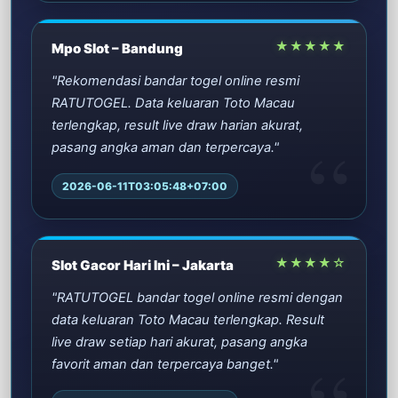
★★★★★
Mpo Slot – Bandung
"Rekomendasi bandar togel online resmi
RATUTOGEL. Data keluaran Toto Macau
terlengkap, result live draw harian akurat,
pasang angka aman dan terpercaya."
2026-06-11T03:05:48+07:00
★★★★☆
Slot Gacor Hari Ini – Jakarta
"RATUTOGEL bandar togel online resmi dengan
data keluaran Toto Macau terlengkap. Result
live draw setiap hari akurat, pasang angka
favorit aman dan terpercaya banget."