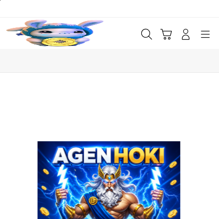
Skip
to
content
Cari
Troli
Login
Navigation
Buka Info Lebih Lanjut