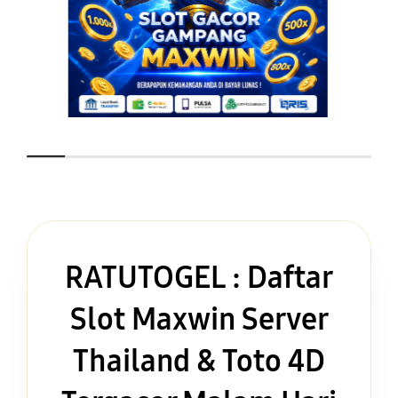
RATUTOGEL : Daftar
Slot Maxwin Server
Thailand & Toto 4D