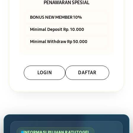
PENAWARAN SPESIAL
BONUS NEW MEMBER 10%
Minimal Deposit Rp. 10.000
Minimal Withdraw Rp 50.000
LOGIN
DAFTAR
Layer Popup Close
INFORMASI PILIHAN RATUTOGEL