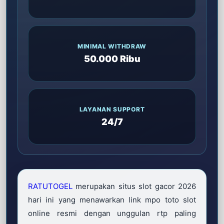
MINIMAL WITHDRAW
50.000 Ribu
LAYANAN SUPPORT
24/7
RATUTOGEL
merupakan situs slot gacor 2026
hari ini yang menawarkan link mpo toto slot
online resmi dengan unggulan rtp paling