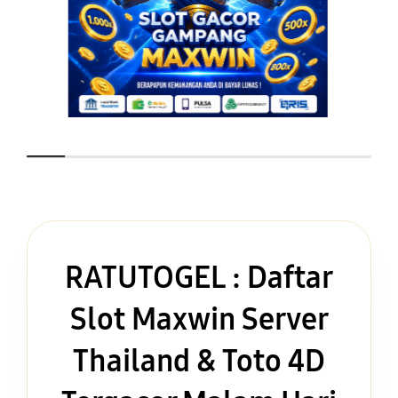
RATUTOGEL : Daftar
Slot Maxwin Server
Thailand & Toto 4D