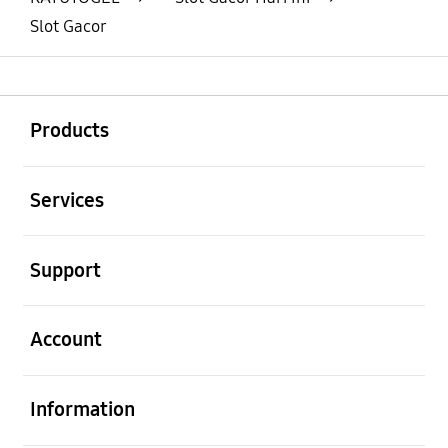
Slot Gacor
Buka
Footer Navigation
Products
Buka
Services
Buka
Support
Buka
Account
Buka
Information
Buka