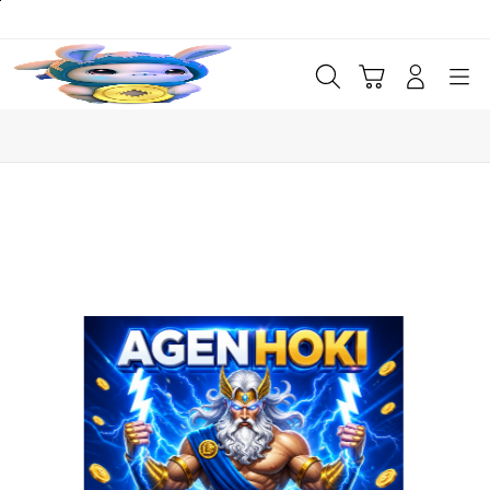
Skip
to
content
Cari
Troli
Login
Navigation
Buka Info Lebih Lanjut