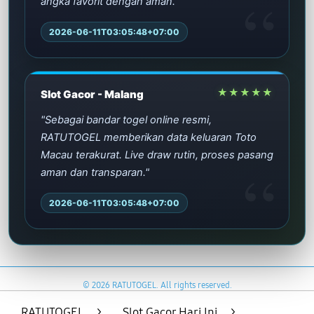
angka favorit dengan aman."
2026-06-11T03:05:48+07:00
★★★★★
Slot Gacor - Malang
"Sebagai bandar togel online resmi,
RATUTOGEL memberikan data keluaran Toto
Macau terakurat. Live draw rutin, proses pasang
aman dan transparan."
2026-06-11T03:05:48+07:00
© 2026 RATUTOGEL. All rights reserved.
RATUTOGEL
>
Slot Gacor Hari Ini
>