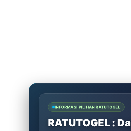
Layer Popup Close
INFORMASI PILIHAN RATUTOGEL
RATUTOGEL : Daf