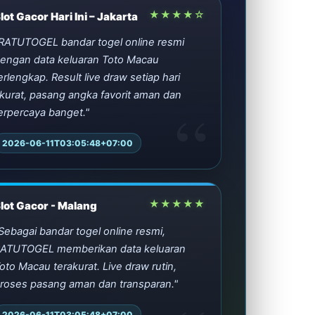
★★★★☆
lot Gacor Hari Ini – Jakarta
RATUTOGEL bandar togel online resmi
engan data keluaran Toto Macau
erlengkap. Result live draw setiap hari
kurat, pasang angka favorit aman dan
erpercaya banget."
2026-06-11T03:05:48+07:00
★★★★★
lot Gacor - Malang
Sebagai bandar togel online resmi,
ATUTOGEL memberikan data keluaran
oto Macau terakurat. Live draw rutin,
roses pasang aman dan transparan."
2026-06-11T03:05:48+07:00