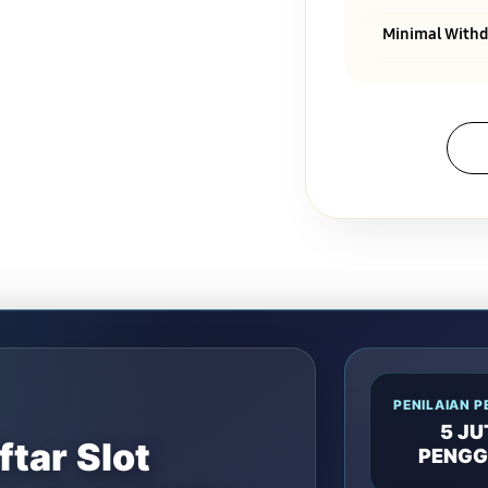
Minimal Withd
PENILAIAN 
5 JU
tar Slot
PENG