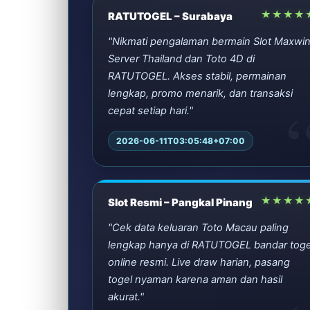
★★★★
RATUTOGEL – Surabaya
"Nikmati pengalaman bermain Slot Maxwi
Server Thailand dan Toto 4D di
RATUTOGEL. Akses stabil, permainan
lengkap, promo menarik, dan transaksi
cepat setiap hari."
2026-06-11T03:05:48+07:00
★★★★
Slot Resmi – Pangkal Pinang
"Cek data keluaran Toto Macau paling
lengkap hanya di RATUTOGEL bandar toge
online resmi. Live draw harian, pasang
togel nyaman karena aman dan hasil
akurat."