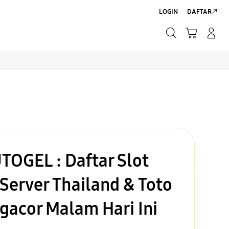
LOGIN
DAFTAR
Cari
Troli
Login/Sign-Up
Cari
TOGEL : Daftar Slot
Server Thailand & Toto
gacor Malam Hari Ini