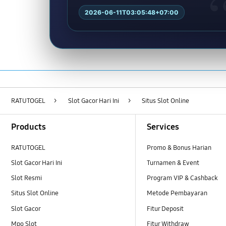
2026-06-11T03:05:48+07:00
RATUTOGEL
>
Slot Gacor Hari Ini
>
Situs Slot Online
Footer Navigation
Products
Services
RATUTOGEL
Promo & Bonus Harian
Slot Gacor Hari Ini
Turnamen & Event
Slot Resmi
Program VIP & Cashback
Situs Slot Online
Metode Pembayaran
Slot Gacor
Fitur Deposit
Mpo Slot
Fitur Withdraw