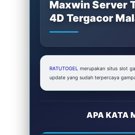
Maxwin Server T
4D Tergacor Mal
RATUTOGEL
merupakan situs slot ga
update yang sudah terpercaya gamp
APA KATA 