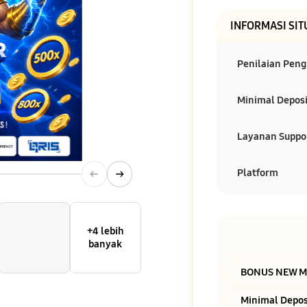
INFORMASI SIT
Penilaian Pen
Minimal Deposi
Layanan Suppo
Sebelumnya
Berikutnya
Platform
+4 lebih
banyak
BONUS NEW M
Minimal Depos