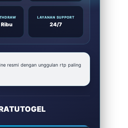
ITHDRAW
LAYANAN SUPPORT
 Ribu
24/7
ine resmi dengan unggulan rtp paling
 RATUTOGEL