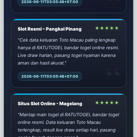
2026-06-11T03:05:48+07:00
★★★★★
Slot Resmi – Pangkal Pinang
"Cek data keluaran Toto Macau paling lengkap
hanya di RATUTOGEL bandar togel online resmi.
Live draw harian, pasang togel nyaman karena
aman dan hasil akurat."
2026-06-11T03:05:48+07:00
★★★★★
Situs Slot Online - Magelang
"Mantap main togel di RATUTOGEL bandar togel
online resmi. Data keluaran Toto Macau
terlengkap, result live draw setiap hari, pasang