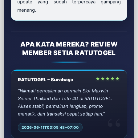
update yang sudah terpercaya gampang
menang.
APA KATA MEREKA? REVIEW
MEMBER SETIA RATUTOGEL
★★★★★
RATUTOGEL – Surabaya
"Nikmati pengalaman bermain Slot Maxwin
Server Thailand dan Toto 4D di RATUTOGEL.
Akses stabil, permainan lengkap, promo
menarik, dan transaksi cepat setiap hari."
2026-06-11T03:05:48+07:00