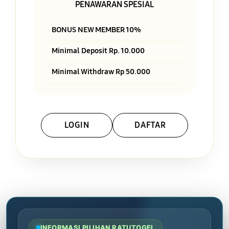
PENAWARAN SPESIAL
BONUS NEW MEMBER 10%
Minimal Deposit Rp. 10.000
Minimal Withdraw Rp 50.000
LOGIN
DAFTAR
Layer Popup Close
INFORMASI PILIHAN RATUTOGEL