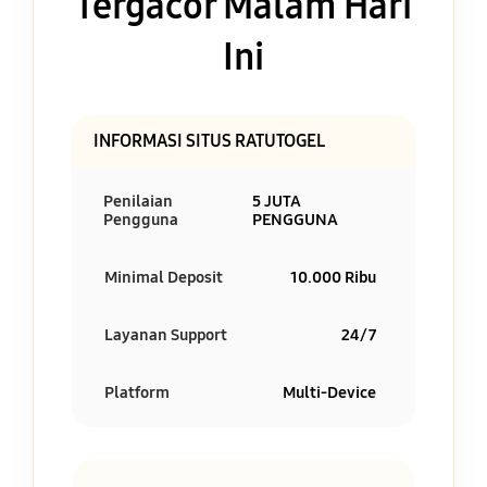
Tergacor Malam Hari
Ini
INFORMASI SITUS RATUTOGEL
Penilaian
5 JUTA
Pengguna
PENGGUNA
Minimal Deposit
10.000 Ribu
Layanan Support
24/7
Platform
Multi-Device