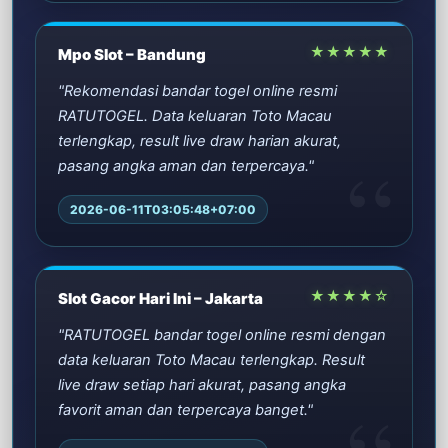
★★★★★
Mpo Slot – Bandung
"Rekomendasi bandar togel online resmi
RATUTOGEL. Data keluaran Toto Macau
terlengkap, result live draw harian akurat,
pasang angka aman dan terpercaya."
2026-06-11T03:05:48+07:00
★★★★☆
Slot Gacor Hari Ini – Jakarta
"RATUTOGEL bandar togel online resmi dengan
data keluaran Toto Macau terlengkap. Result
live draw setiap hari akurat, pasang angka
favorit aman dan terpercaya banget."