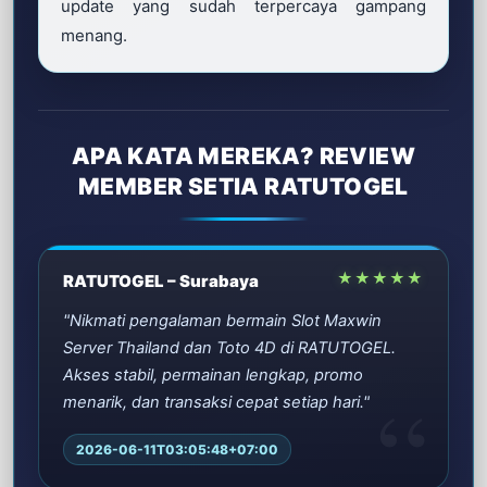
update yang sudah terpercaya gampang
menang.
APA KATA MEREKA? REVIEW
MEMBER SETIA RATUTOGEL
★★★★★
RATUTOGEL – Surabaya
"Nikmati pengalaman bermain Slot Maxwin
Server Thailand dan Toto 4D di RATUTOGEL.
Akses stabil, permainan lengkap, promo
menarik, dan transaksi cepat setiap hari."
2026-06-11T03:05:48+07:00