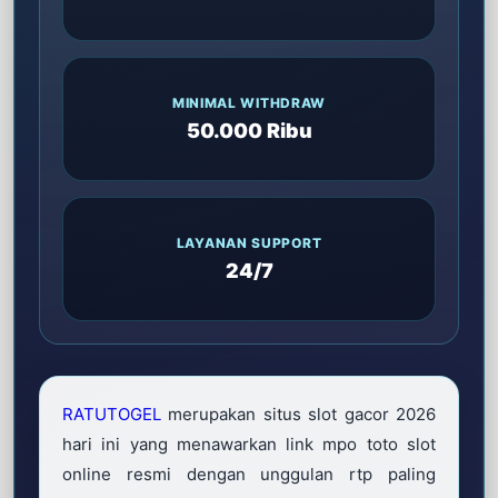
MINIMAL WITHDRAW
50.000 Ribu
LAYANAN SUPPORT
24/7
RATUTOGEL
merupakan situs slot gacor 2026
hari ini yang menawarkan link mpo toto slot
online resmi dengan unggulan rtp paling