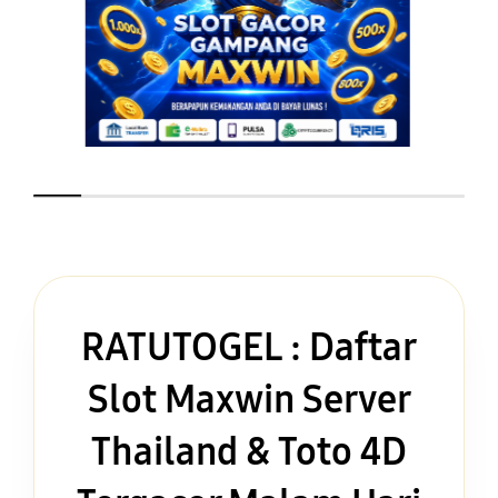
RATUTOGEL : Daftar
Slot Maxwin Server
Thailand & Toto 4D