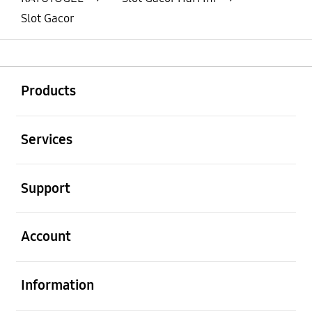
Slot Gacor
Buka
Footer Navigation
Products
Buka
Services
Buka
Support
Buka
Account
Buka
Information
Buka