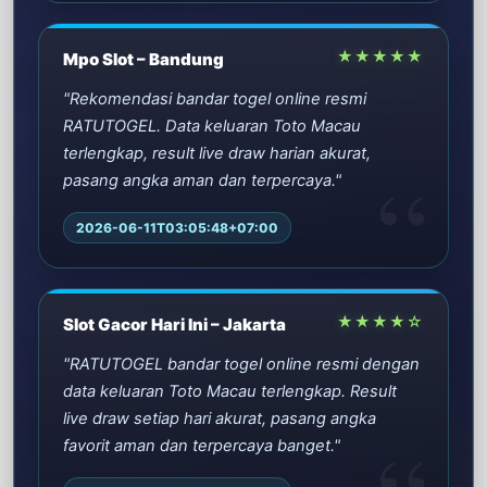
★★★★★
Mpo Slot – Bandung
"Rekomendasi bandar togel online resmi
RATUTOGEL. Data keluaran Toto Macau
terlengkap, result live draw harian akurat,
pasang angka aman dan terpercaya."
2026-06-11T03:05:48+07:00
★★★★☆
Slot Gacor Hari Ini – Jakarta
"RATUTOGEL bandar togel online resmi dengan
data keluaran Toto Macau terlengkap. Result
live draw setiap hari akurat, pasang angka
favorit aman dan terpercaya banget."