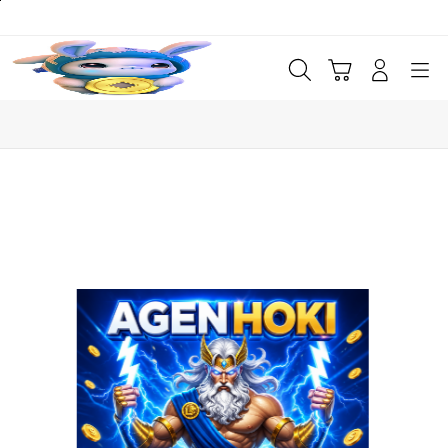
Skip
to
content
Cari
Troli
Login
Navigation
Buka Info Lebih Lanjut