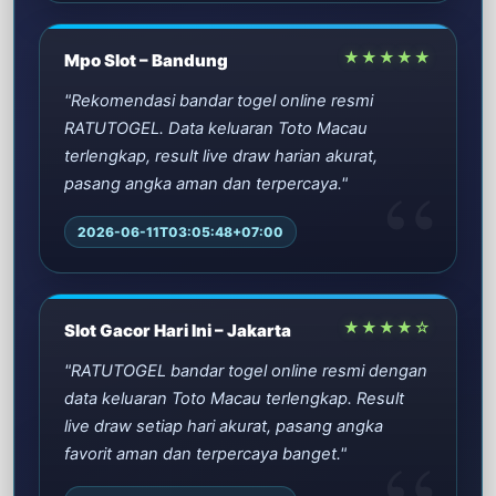
★★★★★
Mpo Slot – Bandung
"Rekomendasi bandar togel online resmi
RATUTOGEL. Data keluaran Toto Macau
terlengkap, result live draw harian akurat,
pasang angka aman dan terpercaya."
2026-06-11T03:05:48+07:00
★★★★☆
Slot Gacor Hari Ini – Jakarta
"RATUTOGEL bandar togel online resmi dengan
data keluaran Toto Macau terlengkap. Result
live draw setiap hari akurat, pasang angka
favorit aman dan terpercaya banget."