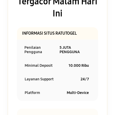
Tergacor Malam Hari
Ini
INFORMASI SITUS RATUTOGEL
Penilaian
5 JUTA
Pengguna
PENGGUNA
Minimal Deposit
10.000 Ribu
Layanan Support
24/7
Platform
Multi-Device