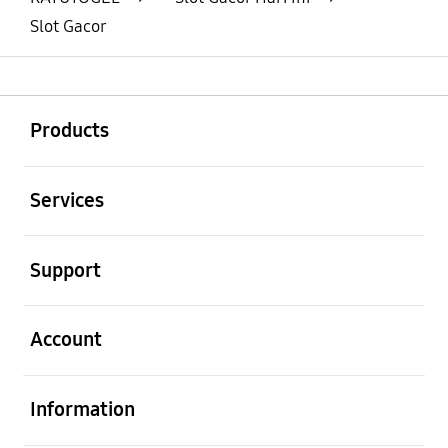
Slot Gacor
Buka
Footer Navigation
Products
Buka
Services
Buka
Support
Buka
Account
Buka
Information
Buka