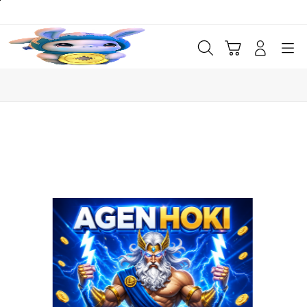
Skip
to
content
Cari
Troli
Login
Navigation
Buka Info Lebih Lanjut