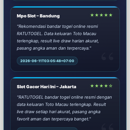
★★★★★
Mpo Slot – Bandung
"Rekomendasi bandar togel online resmi
RATUTOGEL. Data keluaran Toto Macau
terlengkap, result live draw harian akurat,
pasang angka aman dan terpercaya."
2026-06-11T03:05:48+07:00
★★★★☆
Slot Gacor Hari Ini – Jakarta
"RATUTOGEL bandar togel online resmi dengan
data keluaran Toto Macau terlengkap. Result
live draw setiap hari akurat, pasang angka
favorit aman dan terpercaya banget."