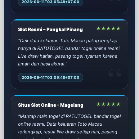
2026-06-11T03:05:48+07:00
★★★★★
Slot Resmi – Pangkal Pinang
"Cek data keluaran Toto Macau paling lengkap
hanya di RATUTOGEL bandar togel online resmi.
Live draw harian, pasang togel nyaman karena
aman dan hasil akurat."
2026-06-11T03:05:48+07:00
★★★★★
Situs Slot Online - Magelang
"Mantap main togel di RATUTOGEL bandar togel
online resmi. Data keluaran Toto Macau
terlengkap, result live draw setiap hari, pasang