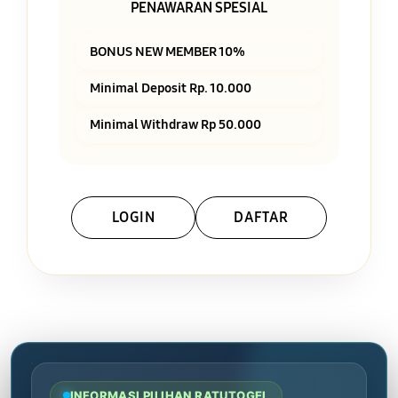
PENAWARAN SPESIAL
BONUS NEW MEMBER 10%
Minimal Deposit Rp. 10.000
Minimal Withdraw Rp 50.000
LOGIN
DAFTAR
Layer Popup Close
INFORMASI PILIHAN RATUTOGEL