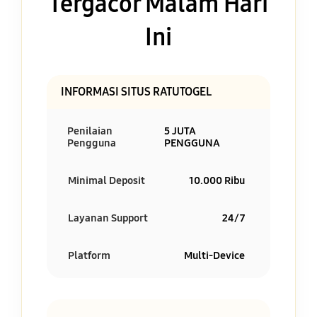
Tergacor Malam Hari
Ini
INFORMASI SITUS RATUTOGEL
Penilaian
5 JUTA
Pengguna
PENGGUNA
Minimal Deposit
10.000 Ribu
Layanan Support
24/7
Platform
Multi-Device