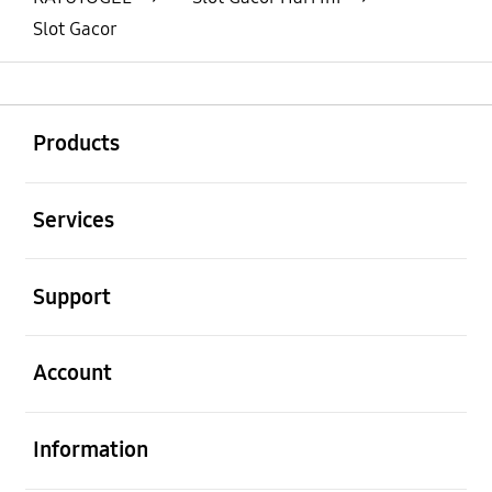
Slot Gacor
Buka
Footer Navigation
Products
Buka
Services
Buka
Support
Buka
Account
Buka
Information
Buka