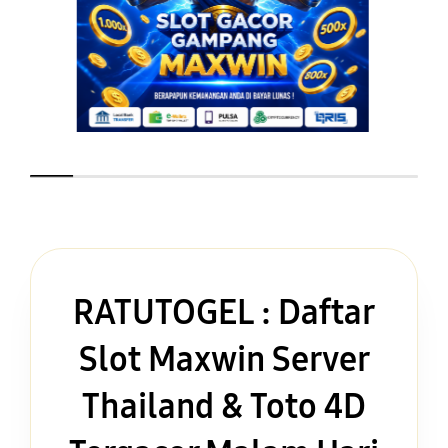
RATUTOGEL : Daftar
Slot Maxwin Server
Thailand & Toto 4D