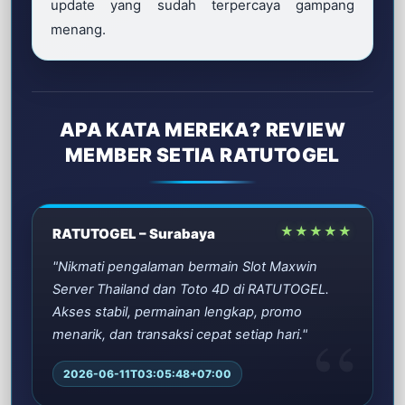
update yang sudah terpercaya gampang
menang.
APA KATA MEREKA? REVIEW
MEMBER SETIA RATUTOGEL
★★★★★
RATUTOGEL – Surabaya
"Nikmati pengalaman bermain Slot Maxwin
Server Thailand dan Toto 4D di RATUTOGEL.
Akses stabil, permainan lengkap, promo
menarik, dan transaksi cepat setiap hari."
2026-06-11T03:05:48+07:00