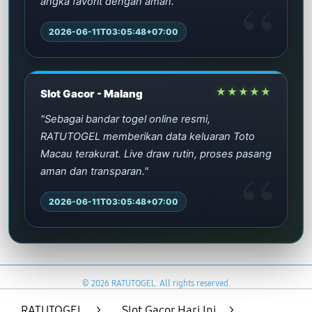
angka favorit dengan aman."
2026-06-11T03:05:48+07:00
★★★★★
Slot Gacor - Malang
"Sebagai bandar togel online resmi,
RATUTOGEL memberikan data keluaran Toto
Macau terakurat. Live draw rutin, proses pasang
aman dan transparan."
2026-06-11T03:05:48+07:00
© 2026 RATUTOGEL. All rights reserved.
RATUTOGEL
>
Slot Gacor Hari Ini
>