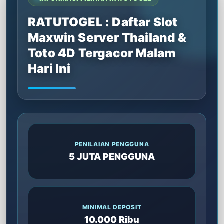
RATUTOGEL : Daftar Slot
Maxwin Server Thailand &
Toto 4D Tergacor Malam
Hari Ini
PENILAIAN PENGGUNA
5 JUTA PENGGUNA
MINIMAL DEPOSIT
10.000 Ribu