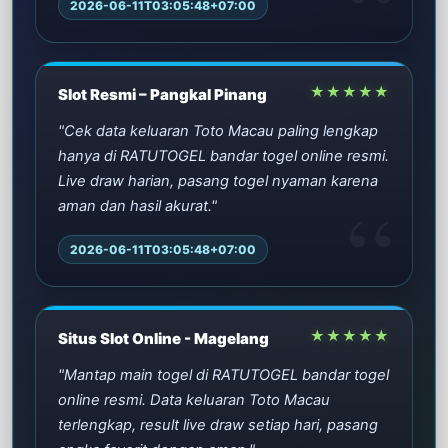
2026-06-11T03:05:48+07:00
★★★★★
Slot Resmi – Pangkal Pinang
"Cek data keluaran Toto Macau paling lengkap
hanya di RATUTOGEL bandar togel online resmi.
Live draw harian, pasang togel nyaman karena
aman dan hasil akurat."
2026-06-11T03:05:48+07:00
★★★★★
Situs Slot Online - Magelang
"Mantap main togel di RATUTOGEL bandar togel
online resmi. Data keluaran Toto Macau
terlengkap, result live draw setiap hari, pasang