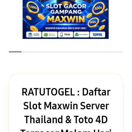
RATUTOGEL : Daftar
Slot Maxwin Server
Thailand & Toto 4D