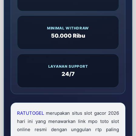
MINIMAL WITHDRAW
50.000 Ribu
LAYANAN SUPPORT
24/7
RATUTOGEL
merupakan situs slot gacor 2026
hari ini yang menawarkan link mpo toto slot
online resmi dengan unggulan rtp paling