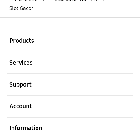
Slot Gacor
Buka
Footer Navigation
Products
Buka
Services
Buka
Support
Buka
Account
Buka
Information
Buka