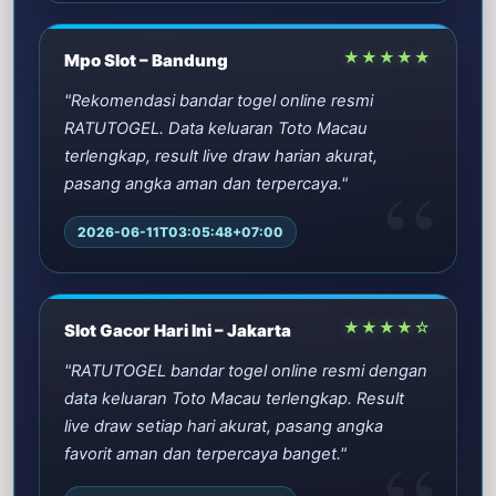
★★★★★
Mpo Slot – Bandung
"Rekomendasi bandar togel online resmi
RATUTOGEL. Data keluaran Toto Macau
terlengkap, result live draw harian akurat,
pasang angka aman dan terpercaya."
2026-06-11T03:05:48+07:00
★★★★☆
Slot Gacor Hari Ini – Jakarta
"RATUTOGEL bandar togel online resmi dengan
data keluaran Toto Macau terlengkap. Result
live draw setiap hari akurat, pasang angka
favorit aman dan terpercaya banget."