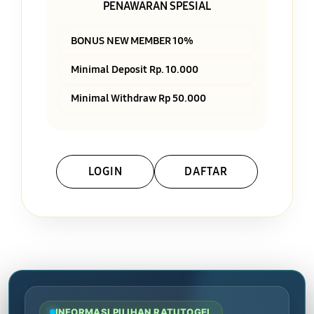
PENAWARAN SPESIAL
BONUS NEW MEMBER 10%
Minimal Deposit Rp. 10.000
Minimal Withdraw Rp 50.000
LOGIN
DAFTAR
Layer Popup Close
INFORMASI PILIHAN RATUTOGEL