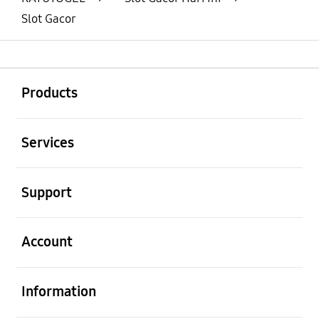
Slot Gacor
Buka
Footer Navigation
Products
Buka
Services
Buka
Support
Buka
Account
Buka
Information
Buka