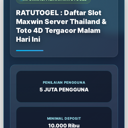
RATUTOGEL : Daftar Slot
Maxwin Server Thailand &
Toto 4D Tergacor Malam
Hari Ini
PENILAIAN PENGGUNA
5 JUTA PENGGUNA
MINIMAL DEPOSIT
10.000 Ribu