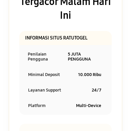
Tergacor Malam Hari
Ini
INFORMASI SITUS RATUTOGEL
Penilaian
5 JUTA
Pengguna
PENGGUNA
Minimal Deposit
10.000 Ribu
Layanan Support
24/7
Platform
Multi-Device