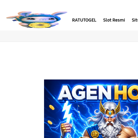
Skip
to
content
RATUTOGEL
Slot Resmi
Sit
Buka Info Lebih Lanjut