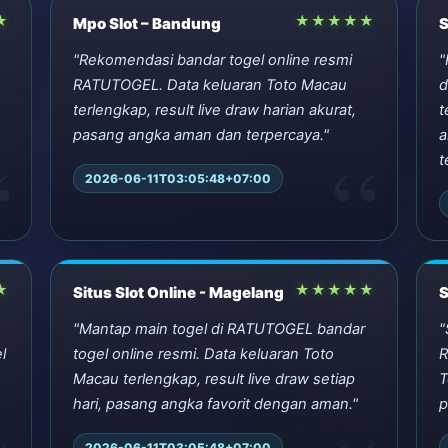
★
★★★★★
Mpo Slot – Bandung
S
n
"Rekomendasi bandar togel online resmi
"
RATUTOGEL. Data keluaran Toto Macau
d
terlengkap, result live draw harian akurat,
t
pasang angka aman dan terpercaya."
a
t
2026-06-11T03:05:48+07:00
★
★★★★★
Situs Slot Online - Magelang
S
"Mantap main togel di RATUTOGEL bandar
"
l
togel online resmi. Data keluaran Toto
R
Macau terlengkap, result live draw setiap
T
hari, pasang angka favorit dengan aman."
p
2026-06-11T03:05:48+07:00