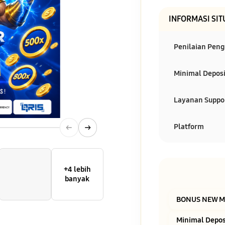
INFORMASI SIT
Penilaian Pen
Minimal Deposi
Layanan Suppo
Sebelumnya
Berikutnya
Platform
+4 lebih
banyak
BONUS NEW M
Minimal Depos