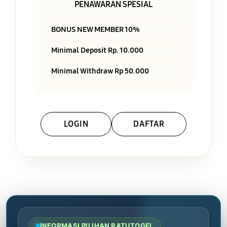
PENAWARAN SPESIAL
BONUS NEW MEMBER 10%
Minimal Deposit Rp. 10.000
Minimal Withdraw Rp 50.000
LOGIN
DAFTAR
Layer Popup Close
INFORMASI PILIHAN RATUTOGEL