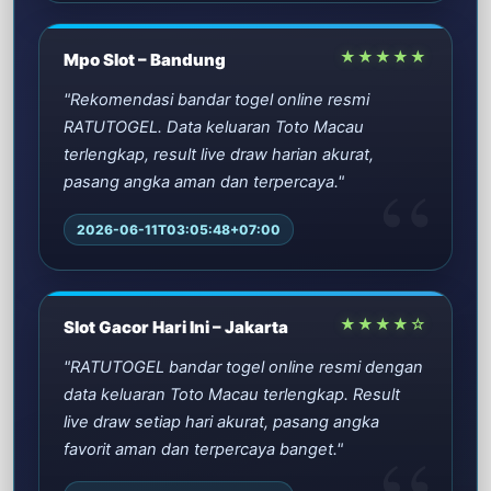
★★★★★
Mpo Slot – Bandung
"Rekomendasi bandar togel online resmi
RATUTOGEL. Data keluaran Toto Macau
terlengkap, result live draw harian akurat,
pasang angka aman dan terpercaya."
2026-06-11T03:05:48+07:00
★★★★☆
Slot Gacor Hari Ini – Jakarta
"RATUTOGEL bandar togel online resmi dengan
data keluaran Toto Macau terlengkap. Result
live draw setiap hari akurat, pasang angka
favorit aman dan terpercaya banget."