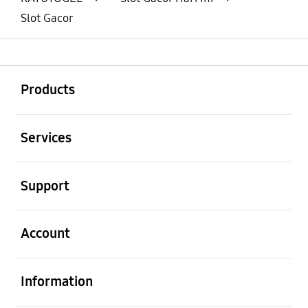
Slot Gacor
Buka
Footer Navigation
Products
Buka
Services
Buka
Support
Buka
Account
Buka
Information
Buka