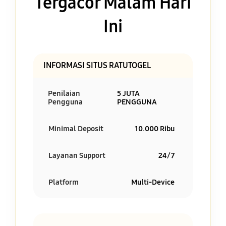
Tergacor Malam Hari
Ini
INFORMASI SITUS RATUTOGEL
Penilaian
5 JUTA
Pengguna
PENGGUNA
Minimal Deposit
10.000 Ribu
Layanan Support
24/7
Platform
Multi-Device