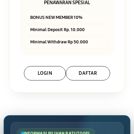
PENAWARAN SPESIAL
BONUS NEW MEMBER 10%
Minimal Deposit Rp. 10.000
Minimal Withdraw Rp 50.000
LOGIN
DAFTAR
Layer Popup Close
INFORMASI PILIHAN RATUTOGEL