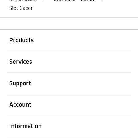
Slot Gacor
Buka
Footer Navigation
Products
Buka
Services
Buka
Support
Buka
Account
Buka
Information
Buka