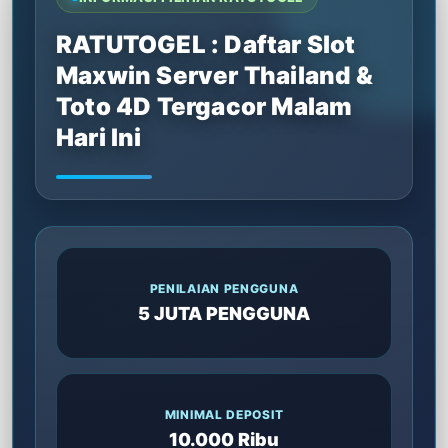
RATUTOGEL : Daftar Slot
Maxwin Server Thailand &
Toto 4D Tergacor Malam
Hari Ini
PENILAIAN PENGGUNA
5 JUTA PENGGUNA
MINIMAL DEPOSIT
10.000 Ribu