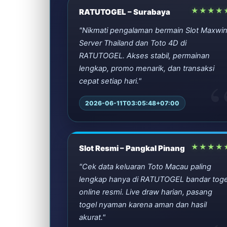
★★★★
RATUTOGEL – Surabaya
"Nikmati pengalaman bermain Slot Maxwi
Server Thailand dan Toto 4D di
RATUTOGEL. Akses stabil, permainan
lengkap, promo menarik, dan transaksi
cepat setiap hari."
2026-06-11T03:05:48+07:00
★★★★
Slot Resmi – Pangkal Pinang
"Cek data keluaran Toto Macau paling
lengkap hanya di RATUTOGEL bandar toge
online resmi. Live draw harian, pasang
togel nyaman karena aman dan hasil
akurat."