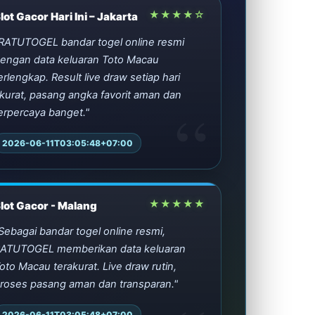
★★★★☆
lot Gacor Hari Ini – Jakarta
RATUTOGEL bandar togel online resmi
engan data keluaran Toto Macau
erlengkap. Result live draw setiap hari
kurat, pasang angka favorit aman dan
erpercaya banget."
2026-06-11T03:05:48+07:00
★★★★★
lot Gacor - Malang
Sebagai bandar togel online resmi,
ATUTOGEL memberikan data keluaran
oto Macau terakurat. Live draw rutin,
roses pasang aman dan transparan."
2026-06-11T03:05:48+07:00