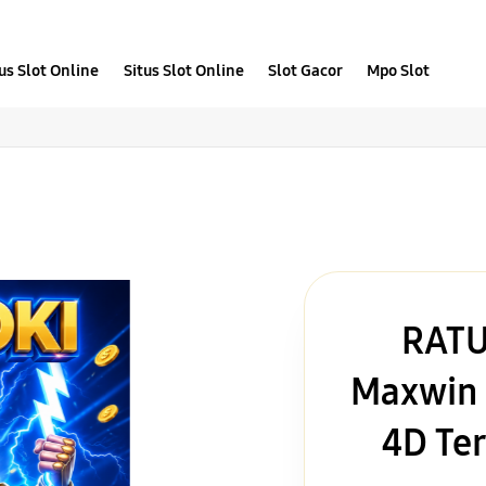
us Slot Online
Situs Slot Online
Slot Gacor
Mpo Slot
RATU
Maxwin 
4D Ter