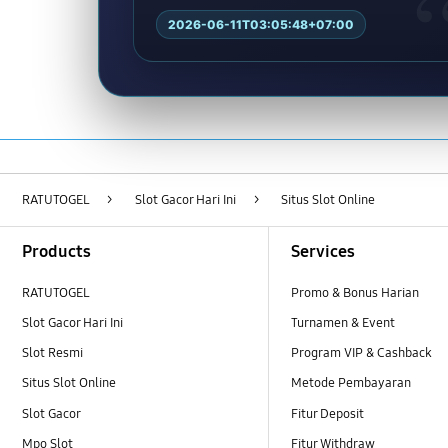
2026-06-11T03:05:48+07:00
RATUTOGEL
>
Slot Gacor Hari Ini
>
Situs Slot Online
Footer Navigation
Products
Services
RATUTOGEL
Promo & Bonus Harian
Slot Gacor Hari Ini
Turnamen & Event
Slot Resmi
Program VIP & Cashback
Situs Slot Online
Metode Pembayaran
Slot Gacor
Fitur Deposit
Mpo Slot
Fitur Withdraw