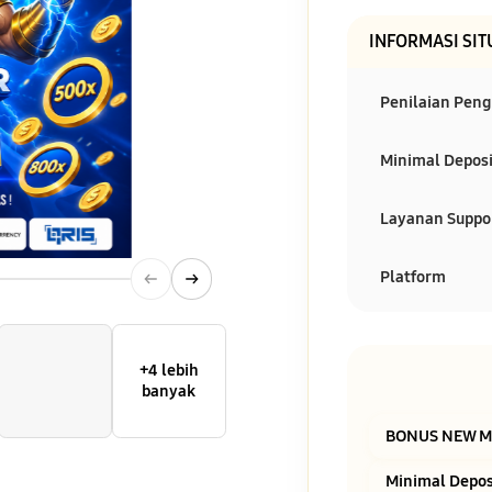
INFORMASI SIT
Penilaian Pen
Minimal Deposi
Layanan Suppo
Sebelumnya
Berikutnya
Platform
+4 lebih
banyak
BONUS NEW M
Minimal Depos