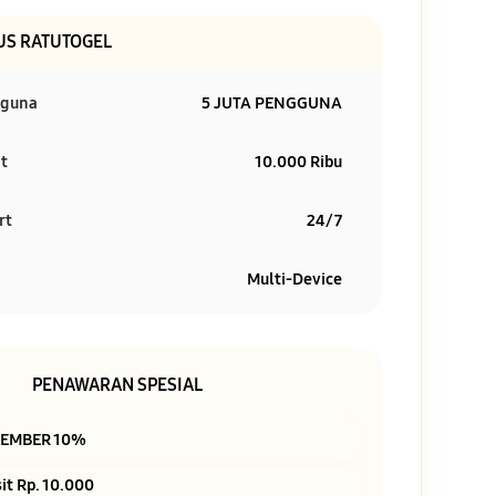
US RATUTOGEL
gguna
5 JUTA PENGGUNA
t
10.000 Ribu
rt
24/7
Multi-Device
PENAWARAN SPESIAL
EMBER 10%
it Rp. 10.000