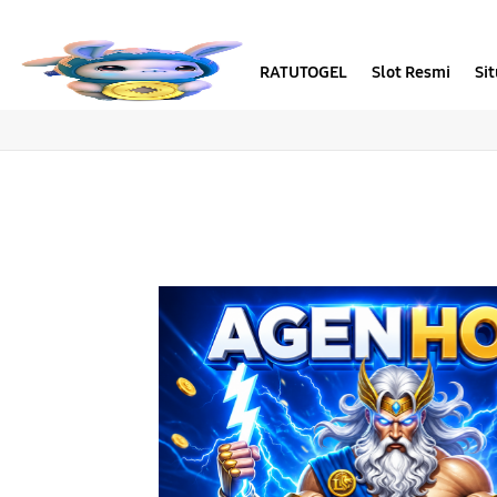
Skip
to
content
RATUTOGEL
Slot Resmi
Sit
Buka Info Lebih Lanjut