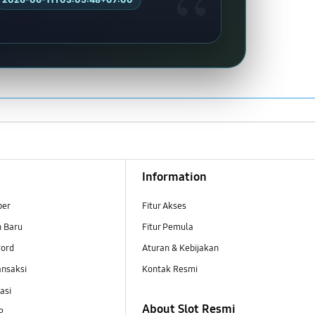
Information
ber
Fitur Akses
n Baru
Fitur Pemula
ord
Aturan & Kebijakan
ansaksi
Kontak Resmi
kasi
About Slot Resmi
P