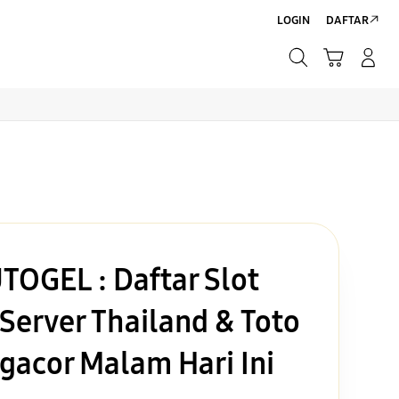
LOGIN
DAFTAR
Cari
Troli
Login/Sign-Up
Cari
TOGEL : Daftar Slot
Server Thailand & Toto
gacor Malam Hari Ini