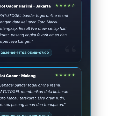
★★★★☆
lot Gacor Hari Ini – Jakarta
RATUTOGEL bandar togel online resmi
engan data keluaran Toto Macau
erlengkap. Result live draw setiap hari
kurat, pasang angka favorit aman dan
erpercaya banget."
2026-06-11T03:05:48+07:00
★★★★★
lot Gacor - Malang
Sebagai bandar togel online resmi,
ATUTOGEL memberikan data keluaran
oto Macau terakurat. Live draw rutin,
roses pasang aman dan transparan."
2026-06-11T03:05:48+07:00