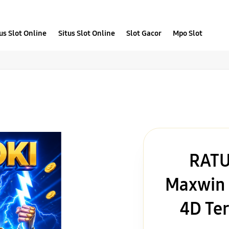
us Slot Online
Situs Slot Online
Slot Gacor
Mpo Slot
RATU
Maxwin 
4D Ter