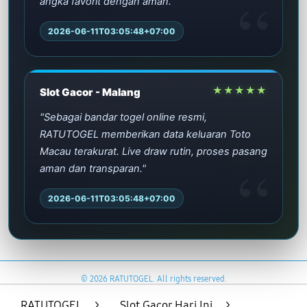
angka favorit dengan aman."
2026-06-11T03:05:48+07:00
★★★★★
Slot Gacor - Malang
"Sebagai bandar togel online resmi,
RATUTOGEL memberikan data keluaran Toto
Macau terakurat. Live draw rutin, proses pasang
aman dan transparan."
2026-06-11T03:05:48+07:00
© 2026 RATUTOGEL. All rights reserved.
RATUTOGEL
>
Slot Gacor Hari Ini
>