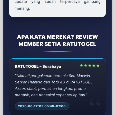
update yang sudah terpercaya gampang
menang.
APA KATA MEREKA? REVIEW
MEMBER SETIA RATUTOGEL
★★★★★
RATUTOGEL – Surabaya
"Nikmati pengalaman bermain Slot Maxwin
Server Thailand dan Toto 4D di RATUTOGEL.
Akses stabil, permainan lengkap, promo
menarik, dan transaksi cepat setiap hari."
2026-06-11T03:05:48+07:00