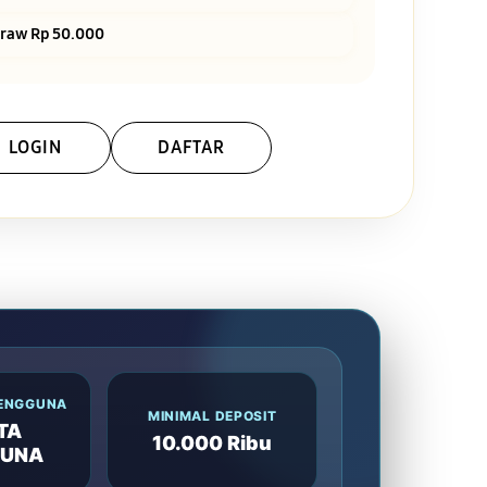
raw Rp 50.000
LOGIN
DAFTAR
PENGGUNA
MINIMAL DEPOSIT
TA
10.000 Ribu
GUNA