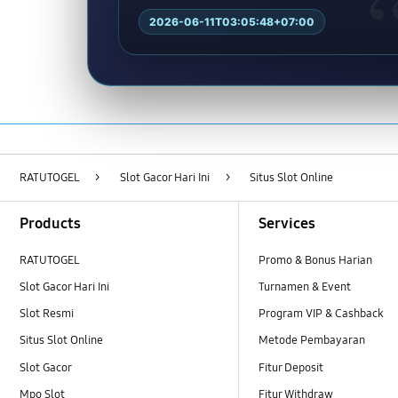
2026-06-11T03:05:48+07:00
RATUTOGEL
>
Slot Gacor Hari Ini
>
Situs Slot Online
Footer Navigation
Products
Services
RATUTOGEL
Promo & Bonus Harian
Slot Gacor Hari Ini
Turnamen & Event
Slot Resmi
Program VIP & Cashback
Situs Slot Online
Metode Pembayaran
Slot Gacor
Fitur Deposit
Mpo Slot
Fitur Withdraw