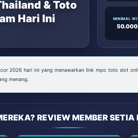
hailand & Toto
am Hari Ini
MINIMAL W
50.000
cor 2026 hari ini yang menawarkan link mpo toto slot onl
ang menang.
MEREKA? REVIEW MEMBER SETIA