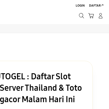
LOGIN
DAFTAR
Cari
Troli
Login/Sign-Up
Cari
TOGEL : Daftar Slot
Server Thailand & Toto
gacor Malam Hari Ini