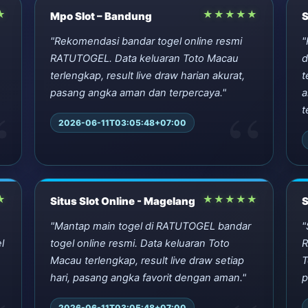
★
★★★★★
Mpo Slot – Bandung
S
n
"Rekomendasi bandar togel online resmi
"
RATUTOGEL. Data keluaran Toto Macau
d
terlengkap, result live draw harian akurat,
t
pasang angka aman dan terpercaya."
a
t
2026-06-11T03:05:48+07:00
★
★★★★★
Situs Slot Online - Magelang
S
"Mantap main togel di RATUTOGEL bandar
"
l
togel online resmi. Data keluaran Toto
R
Macau terlengkap, result live draw setiap
T
hari, pasang angka favorit dengan aman."
p
2026-06-11T03:05:48+07:00