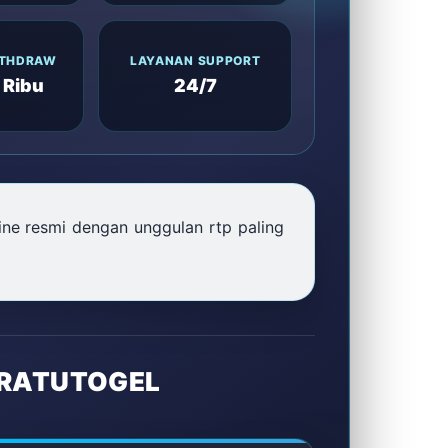
ITHDRAW
LAYANAN SUPPORT
 Ribu
24/7
ine resmi dengan unggulan rtp paling
 RATUTOGEL