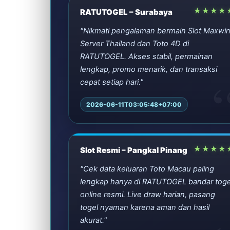
★★★★
RATUTOGEL – Surabaya
"Nikmati pengalaman bermain Slot Maxwi
Server Thailand dan Toto 4D di
RATUTOGEL. Akses stabil, permainan
lengkap, promo menarik, dan transaksi
cepat setiap hari."
2026-06-11T03:05:48+07:00
★★★★
Slot Resmi – Pangkal Pinang
"Cek data keluaran Toto Macau paling
lengkap hanya di RATUTOGEL bandar toge
online resmi. Live draw harian, pasang
togel nyaman karena aman dan hasil
akurat."