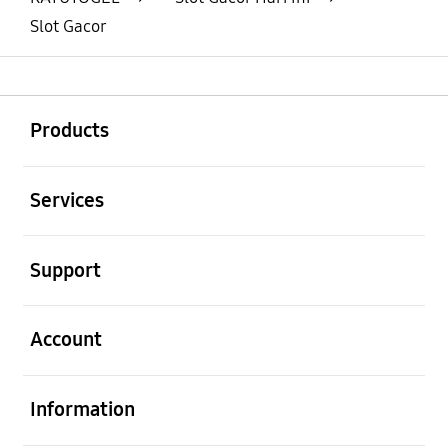
Slot Gacor
Buka
Footer Navigation
Products
Buka
Services
Buka
Support
Buka
Account
Buka
Information
Buka