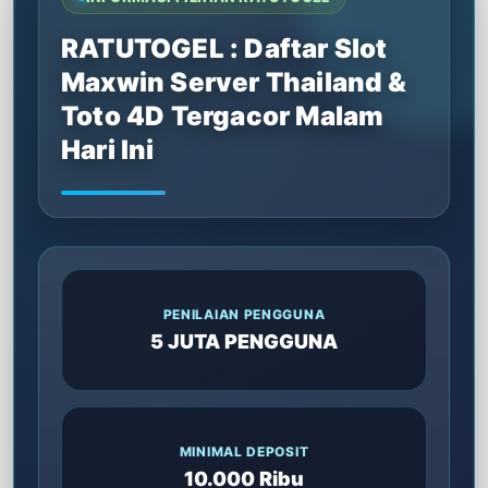
RATUTOGEL : Daftar Slot
Maxwin Server Thailand &
Toto 4D Tergacor Malam
Hari Ini
PENILAIAN PENGGUNA
5 JUTA PENGGUNA
MINIMAL DEPOSIT
10.000 Ribu