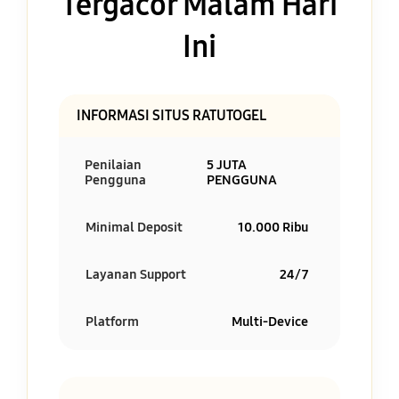
Tergacor Malam Hari
Ini
INFORMASI SITUS RATUTOGEL
Penilaian
5 JUTA
Pengguna
PENGGUNA
Minimal Deposit
10.000 Ribu
Layanan Support
24/7
Platform
Multi-Device