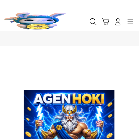
Skip
to
content
Cari
Troli
Login
Navigation
Buka Info Lebih Lanjut