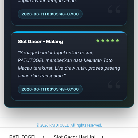
angka favorit dengan aman."
2026-06-11T03:05:48+07:00
★★★★★
Slot Gacor - Malang
"Sebagai bandar togel online resmi,
RATUTOGEL memberikan data keluaran Toto
Macau terakurat. Live draw rutin, proses pasang
aman dan transparan."
2026-06-11T03:05:48+07:00
© 2026 RATUTOGEL. All rights reserved.
RATUTOGEL
>
Slot Gacor Hari Ini
>