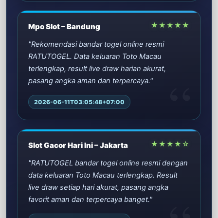
★★★★★
Mpo Slot – Bandung
"Rekomendasi bandar togel online resmi
RATUTOGEL. Data keluaran Toto Macau
terlengkap, result live draw harian akurat,
pasang angka aman dan terpercaya."
2026-06-11T03:05:48+07:00
★★★★☆
Slot Gacor Hari Ini – Jakarta
"RATUTOGEL bandar togel online resmi dengan
data keluaran Toto Macau terlengkap. Result
live draw setiap hari akurat, pasang angka
favorit aman dan terpercaya banget."