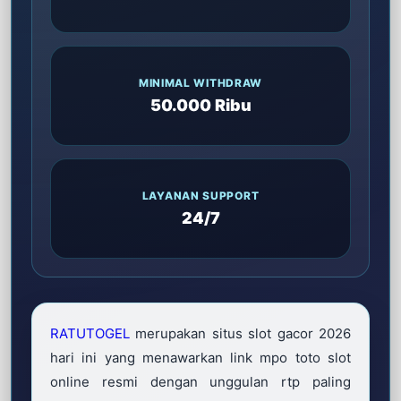
MINIMAL WITHDRAW
50.000 Ribu
LAYANAN SUPPORT
24/7
RATUTOGEL
merupakan situs slot gacor 2026
hari ini yang menawarkan link mpo toto slot
online resmi dengan unggulan rtp paling