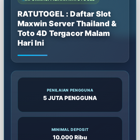
RATUTOGEL : Daftar Slot
Maxwin Server Thailand &
Toto 4D Tergacor Malam
Hari Ini
PENILAIAN PENGGUNA
5 JUTA PENGGUNA
MINIMAL DEPOSIT
10.000 Ribu