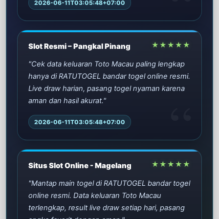
2026-06-11T03:05:48+07:00
★★★★★
Slot Resmi – Pangkal Pinang
"Cek data keluaran Toto Macau paling lengkap
hanya di RATUTOGEL bandar togel online resmi.
Live draw harian, pasang togel nyaman karena
aman dan hasil akurat."
2026-06-11T03:05:48+07:00
★★★★★
Situs Slot Online - Magelang
"Mantap main togel di RATUTOGEL bandar togel
online resmi. Data keluaran Toto Macau
terlengkap, result live draw setiap hari, pasang