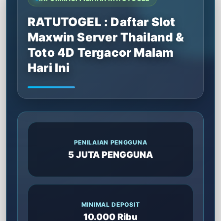
RATUTOGEL : Daftar Slot
Maxwin Server Thailand &
Toto 4D Tergacor Malam
Hari Ini
PENILAIAN PENGGUNA
5 JUTA PENGGUNA
MINIMAL DEPOSIT
10.000 Ribu