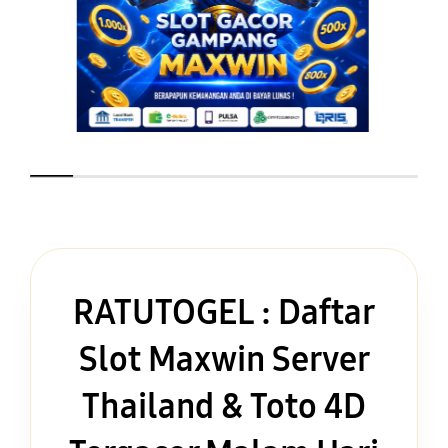
RATUTOGEL : Daftar
Slot Maxwin Server
Thailand & Toto 4D