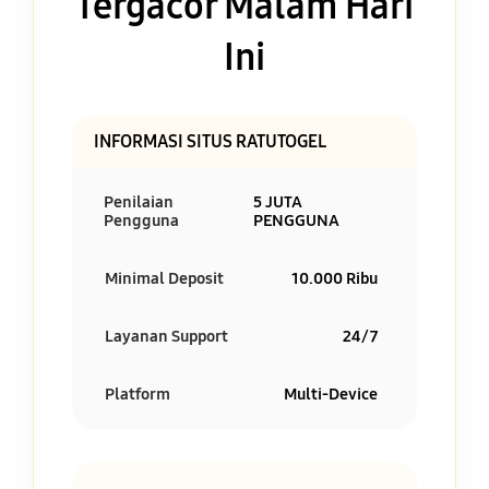
Tergacor Malam Hari
Ini
INFORMASI SITUS RATUTOGEL
Penilaian
5 JUTA
Pengguna
PENGGUNA
Minimal Deposit
10.000 Ribu
Layanan Support
24/7
Platform
Multi-Device