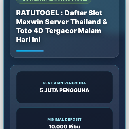
RATUTOGEL : Daftar Slot
Maxwin Server Thailand &
Toto 4D Tergacor Malam
Hari Ini
PENILAIAN PENGGUNA
5 JUTA PENGGUNA
MINIMAL DEPOSIT
10.000 Ribu