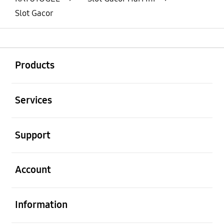
Slot Gacor
Buka
Footer Navigation
Products
Buka
Services
Buka
Support
Buka
Account
Buka
Information
Buka