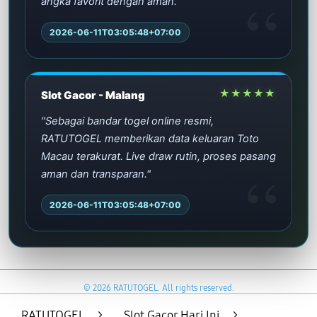
angka favorit dengan aman."
2026-06-11T03:05:48+07:00
★★★★★
Slot Gacor - Malang
"Sebagai bandar togel online resmi,
RATUTOGEL memberikan data keluaran Toto
Macau terakurat. Live draw rutin, proses pasang
aman dan transparan."
2026-06-11T03:05:48+07:00
© 2026 RATUTOGEL. All rights reserved.
RATUTOGEL
>
Slot Gacor Hari Ini
>