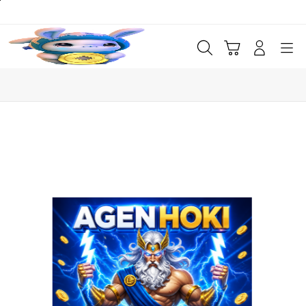
Skip
to
content
Cari
Troli
Login
Navigation
Buka Info Lebih Lanjut