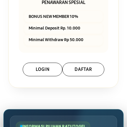
PENAWARAN SPESIAL
BONUS NEW MEMBER 10%
Minimal Deposit Rp. 10.000
Minimal Withdraw Rp 50.000
LOGIN
DAFTAR
Layer Popup Close
INFORMASI PILIHAN RATUTOGEL