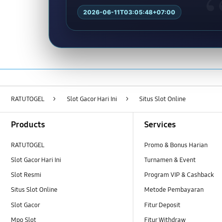
2026-06-11T03:05:48+07:00
RATUTOGEL
>
Slot Gacor Hari Ini
>
Situs Slot Online
Footer Navigation
Products
Services
RATUTOGEL
Promo & Bonus Harian
Slot Gacor Hari Ini
Turnamen & Event
Slot Resmi
Program VIP & Cashback
Situs Slot Online
Metode Pembayaran
Slot Gacor
Fitur Deposit
Mpo Slot
Fitur Withdraw