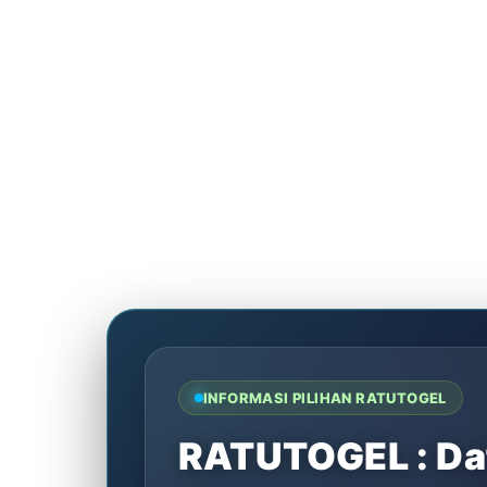
Layer Popup Close
INFORMASI PILIHAN RATUTOGEL
RATUTOGEL : Daf