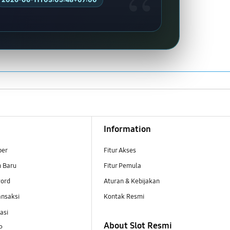
Information
ber
Fitur Akses
n Baru
Fitur Pemula
ord
Aturan & Kebijakan
ansaksi
Kontak Resmi
kasi
About Slot Resmi
P