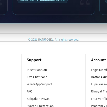
© 2026 RATUTOGEL. All rights reserved.
Support
Account
Pusat Bantuan
Login Mem
Live Chat 24/7
Daftar Aku
WhatsApp Support
Lupa Passw
FAQ
Riwayat Tr
Kebijakan Privasi
Fitur Verifi
Syarat & Ketentuan
Program VI