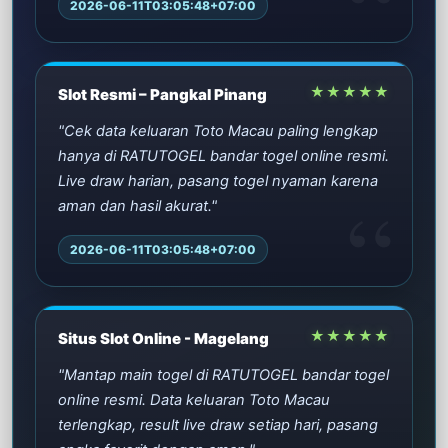
2026-06-11T03:05:48+07:00
★★★★★
Slot Resmi – Pangkal Pinang
"Cek data keluaran Toto Macau paling lengkap
hanya di RATUTOGEL bandar togel online resmi.
Live draw harian, pasang togel nyaman karena
aman dan hasil akurat."
2026-06-11T03:05:48+07:00
★★★★★
Situs Slot Online - Magelang
"Mantap main togel di RATUTOGEL bandar togel
online resmi. Data keluaran Toto Macau
terlengkap, result live draw setiap hari, pasang