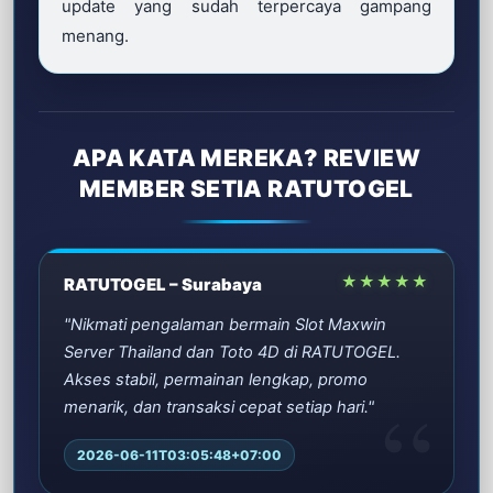
update yang sudah terpercaya gampang
menang.
APA KATA MEREKA? REVIEW
MEMBER SETIA RATUTOGEL
★★★★★
RATUTOGEL – Surabaya
"Nikmati pengalaman bermain Slot Maxwin
Server Thailand dan Toto 4D di RATUTOGEL.
Akses stabil, permainan lengkap, promo
menarik, dan transaksi cepat setiap hari."
2026-06-11T03:05:48+07:00