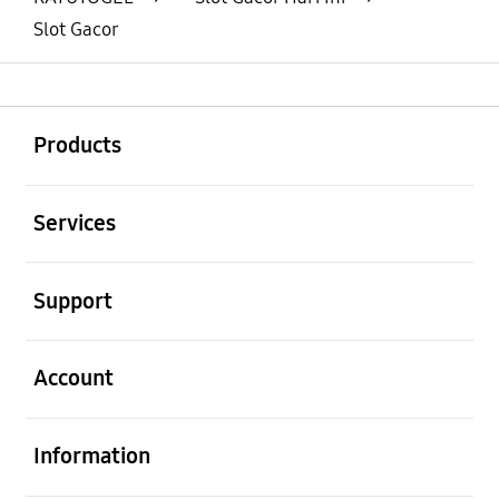
Slot Gacor
Buka
Footer Navigation
Products
Buka
Services
Buka
Support
Buka
Account
Buka
Information
Buka