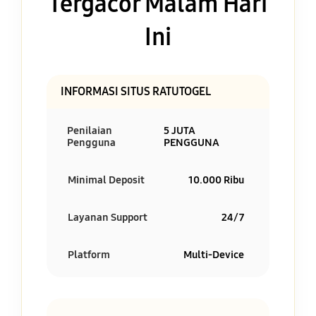
Tergacor Malam Hari
Ini
INFORMASI SITUS RATUTOGEL
Penilaian
5 JUTA
Pengguna
PENGGUNA
Minimal Deposit
10.000 Ribu
Layanan Support
24/7
Platform
Multi-Device