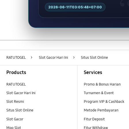
2026-06-11T03:05:48+07:00
RATUTOGEL
>
Slot Gacor Hari Ini
>
Situs Slot Online
Footer Navigation
Products
Services
RATUTOGEL
Promo & Bonus Harian
Slot Gacor Hari Ini
Turnamen & Event
Slot Resmi
Program VIP & Cashback
Situs Slot Online
Metode Pembayaran
Slot Gacor
Fitur Deposit
Mpo Slot
Fitur Withdraw