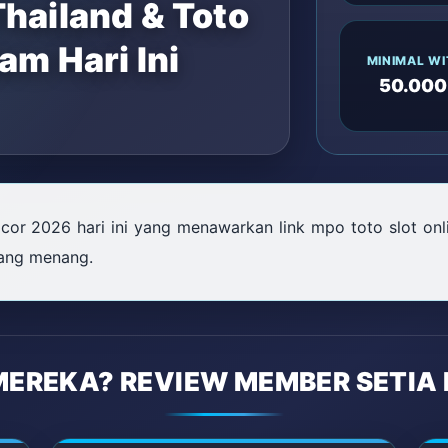
hailand & Toto
am Hari Ini
MINIMAL W
50.000
cor 2026 hari ini yang menawarkan link mpo toto slot onl
ang menang.
MEREKA? REVIEW MEMBER SETIA