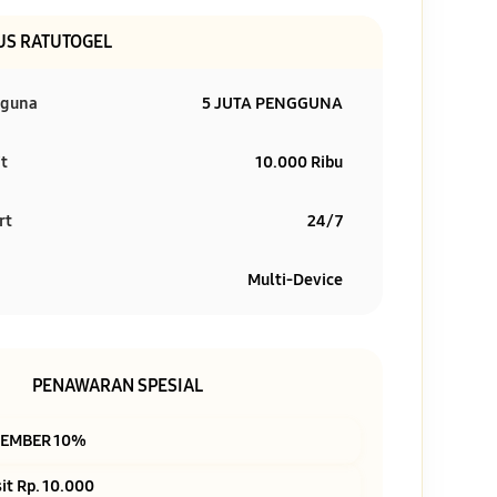
US RATUTOGEL
gguna
5 JUTA PENGGUNA
t
10.000 Ribu
rt
24/7
Multi-Device
PENAWARAN SPESIAL
EMBER 10%
it Rp. 10.000