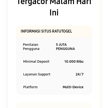
Tergacor Malam Hari
Ini
INFORMASI SITUS RATUTOGEL
Penilaian
5 JUTA
Pengguna
PENGGUNA
Minimal Deposit
10.000 Ribu
Layanan Support
24/7
Platform
Multi-Device