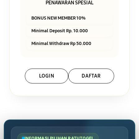
PENAWARAN SPESIAL
BONUS NEW MEMBER 10%
Minimal Deposit Rp. 10.000
Minimal Withdraw Rp 50.000
LOGIN
DAFTAR
Layer Popup Close
INFORMASI PILIHAN RATUTOGEL