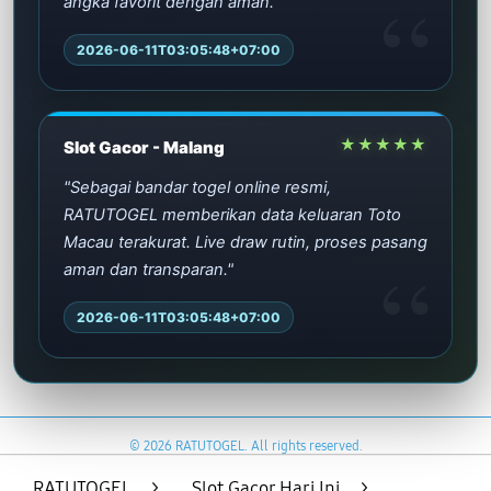
angka favorit dengan aman."
2026-06-11T03:05:48+07:00
★★★★★
Slot Gacor - Malang
"Sebagai bandar togel online resmi,
RATUTOGEL memberikan data keluaran Toto
Macau terakurat. Live draw rutin, proses pasang
aman dan transparan."
2026-06-11T03:05:48+07:00
© 2026 RATUTOGEL. All rights reserved.
RATUTOGEL
>
Slot Gacor Hari Ini
>