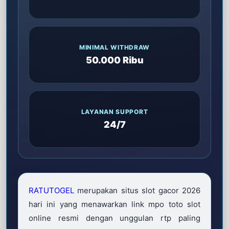
MINIMAL WITHDRAW
50.000 Ribu
LAYANAN SUPPORT
24/7
RATUTOGEL
merupakan situs slot gacor 2026
hari ini yang menawarkan link mpo toto slot
online resmi dengan unggulan rtp paling