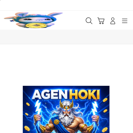
Skip
to
content
Cari
Troli
Login
Navigation
Buka Info Lebih Lanjut