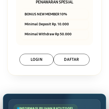
PENAWARAN SPESIAL
BONUS NEW MEMBER 10%
Minimal Deposit Rp. 10.000
Minimal Withdraw Rp 50.000
LOGIN
DAFTAR
Layer Popup Close
INFORMASI PILIHAN RATUTOGEL