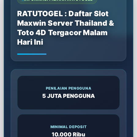
RATUTOGEL : Daftar Slot
Maxwin Server Thailand &
Toto 4D Tergacor Malam
Hari Ini
PENILAIAN PENGGUNA
5 JUTA PENGGUNA
MINIMAL DEPOSIT
10.000 Ribu