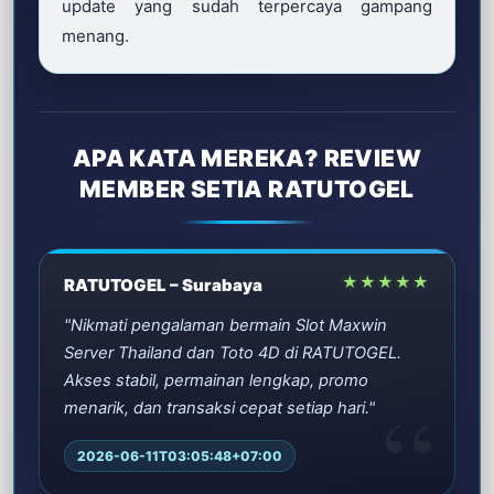
update yang sudah terpercaya gampang
menang.
APA KATA MEREKA? REVIEW
MEMBER SETIA RATUTOGEL
★★★★★
RATUTOGEL – Surabaya
"Nikmati pengalaman bermain Slot Maxwin
Server Thailand dan Toto 4D di RATUTOGEL.
Akses stabil, permainan lengkap, promo
menarik, dan transaksi cepat setiap hari."
2026-06-11T03:05:48+07:00