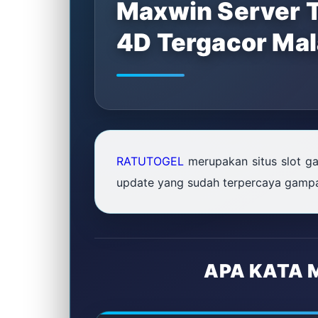
Maxwin Server T
4D Tergacor Mal
RATUTOGEL
merupakan situs slot ga
update yang sudah terpercaya gamp
APA KATA 