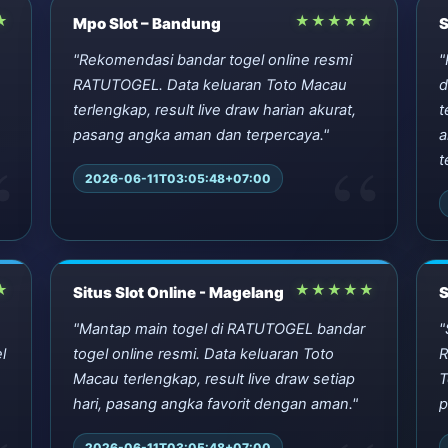
★
★★★★★
Mpo Slot – Bandung
S
n
"Rekomendasi bandar togel online resmi
"
RATUTOGEL. Data keluaran Toto Macau
d
terlengkap, result live draw harian akurat,
t
pasang angka aman dan terpercaya."
a
t
2026-06-11T03:05:48+07:00
★
★★★★★
Situs Slot Online - Magelang
S
"Mantap main togel di RATUTOGEL bandar
"
l
togel online resmi. Data keluaran Toto
R
Macau terlengkap, result live draw setiap
T
hari, pasang angka favorit dengan aman."
p
2026-06-11T03:05:48+07:00