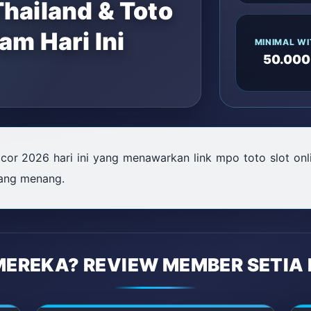
hailand & Toto
am Hari Ini
MINIMAL W
50.000
cor 2026 hari ini yang menawarkan link mpo toto slot onl
ang menang.
MEREKA? REVIEW MEMBER SETIA