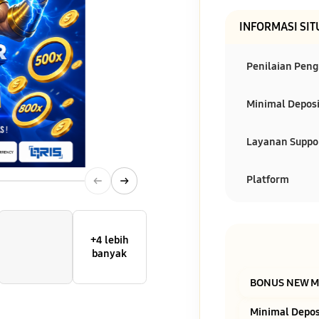
INFORMASI SIT
Penilaian Pen
Minimal Deposi
Layanan Suppo
Sebelumnya
Berikutnya
Platform
+4 lebih
banyak
BONUS NEW M
Minimal Depos