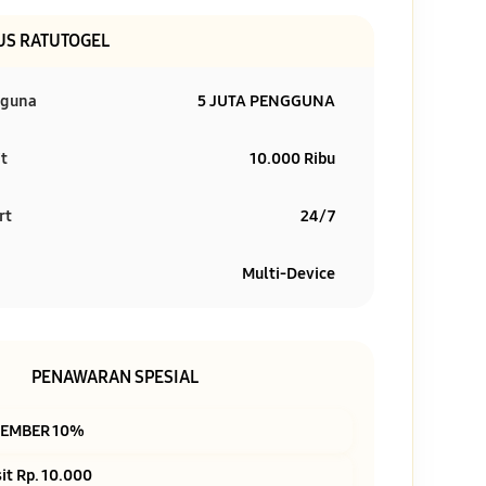
US RATUTOGEL
gguna
5 JUTA PENGGUNA
t
10.000 Ribu
rt
24/7
Multi-Device
PENAWARAN SPESIAL
EMBER 10%
it Rp. 10.000