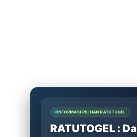
Layer Popup Close
INFORMASI PILIHAN RATUTOGEL
RATUTOGEL : Daf