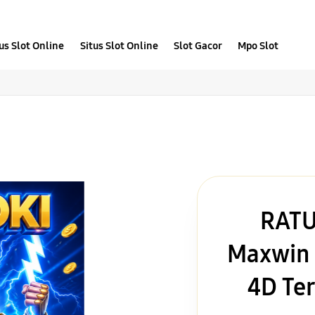
us Slot Online
Situs Slot Online
Slot Gacor
Mpo Slot
RATU
Maxwin 
4D Ter