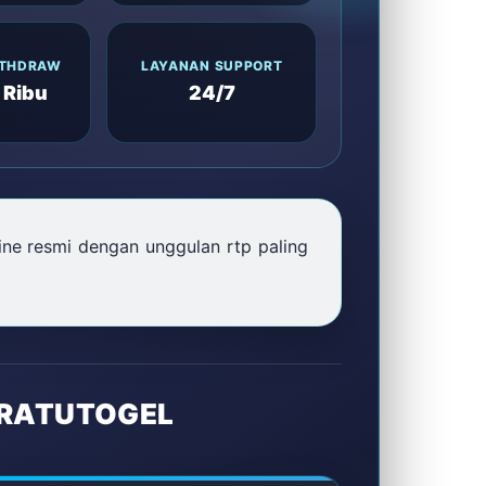
ITHDRAW
LAYANAN SUPPORT
 Ribu
24/7
ine resmi dengan unggulan rtp paling
 RATUTOGEL