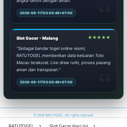
angka favorit dengan aman."
2026-06-11T03:05:48+07:00
★★★★★
Slot Gacor - Malang
"Sebagai bandar togel online resmi,
RATUTOGEL memberikan data keluaran Toto
Macau terakurat. Live draw rutin, proses pasang
aman dan transparan."
2026-06-11T03:05:48+07:00
© 2026 RATUTOGEL. All rights reserved.
RATUTOGEL
>
Slot Gacor Hari Ini
>