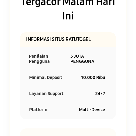
Tergacor Malam Hari
Ini
INFORMASI SITUS RATUTOGEL
Penilaian
5 JUTA
Pengguna
PENGGUNA
Minimal Deposit
10.000 Ribu
Layanan Support
24/7
Platform
Multi-Device