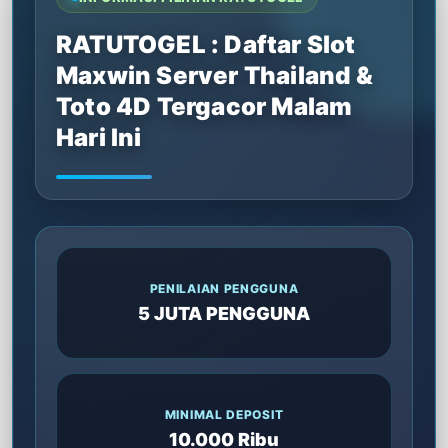
RATUTOGEL : Daftar Slot
Maxwin Server Thailand &
Toto 4D Tergacor Malam
Hari Ini
PENILAIAN PENGGUNA
5 JUTA PENGGUNA
MINIMAL DEPOSIT
10.000 Ribu