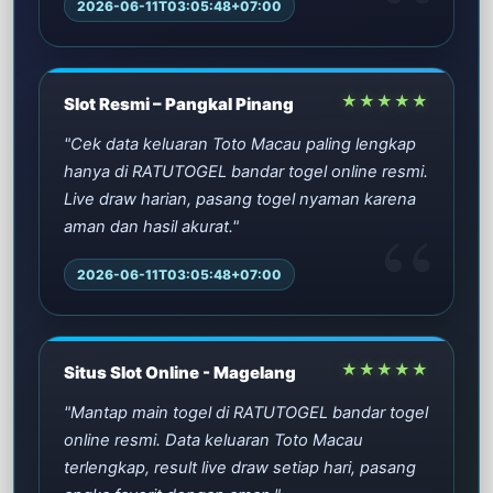
2026-06-11T03:05:48+07:00
★★★★★
Slot Resmi – Pangkal Pinang
"Cek data keluaran Toto Macau paling lengkap
hanya di RATUTOGEL bandar togel online resmi.
Live draw harian, pasang togel nyaman karena
aman dan hasil akurat."
2026-06-11T03:05:48+07:00
★★★★★
Situs Slot Online - Magelang
"Mantap main togel di RATUTOGEL bandar togel
online resmi. Data keluaran Toto Macau
terlengkap, result live draw setiap hari, pasang