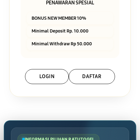
PENAWARAN SPESIAL
BONUS NEW MEMBER 10%
Minimal Deposit Rp. 10.000
Minimal Withdraw Rp 50.000
LOGIN
DAFTAR
Layer Popup Close
INFORMASI PILIHAN RATUTOGEL