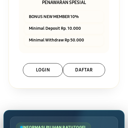
PENAWARAN SPESIAL
BONUS NEW MEMBER 10%
Minimal Deposit Rp. 10.000
Minimal Withdraw Rp 50.000
LOGIN
DAFTAR
Layer Popup Close
INFORMASI PILIHAN RATUTOGEL