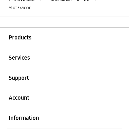
Slot Gacor
Buka
Footer Navigation
Products
Buka
Services
Buka
Support
Buka
Account
Buka
Information
Buka