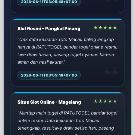
2026-06-11T03:05:48+07:00
★★★★★
Slot Resmi – Pangkal Pinang
"Cek data keluaran Toto Macau paling lengkap
hanya di RATUTOGEL bandar togel online resmi.
Live draw harian, pasang togel nyaman karena
aman dan hasil akurat."
2026-06-11T03:05:48+07:00
★★★★★
Situs Slot Online - Magelang
"Mantap main togel di RATUTOGEL bandar togel
online resmi. Data keluaran Toto Macau
terlengkap, result live draw setiap hari, pasang