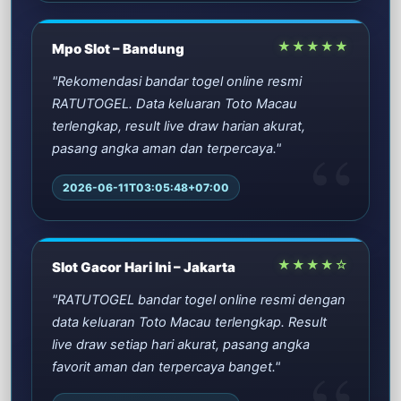
★★★★★
Mpo Slot – Bandung
"Rekomendasi bandar togel online resmi
RATUTOGEL. Data keluaran Toto Macau
terlengkap, result live draw harian akurat,
pasang angka aman dan terpercaya."
2026-06-11T03:05:48+07:00
★★★★☆
Slot Gacor Hari Ini – Jakarta
"RATUTOGEL bandar togel online resmi dengan
data keluaran Toto Macau terlengkap. Result
live draw setiap hari akurat, pasang angka
favorit aman dan terpercaya banget."