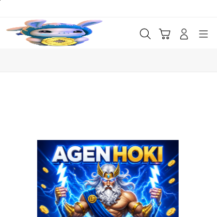
Skip
to
content
Cari
Troli
Login
Navigation
Buka Info Lebih Lanjut